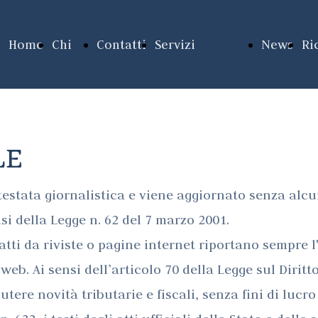
Home
Chi
Contatti
Servizi
News
Ri
Page
siamo
Area
Legale-
LE
testata giornalistica e viene aggiornato senza alc
Tributaria
si della Legge n. 62 del 7 marzo 2001.
atti da riviste o pagine internet riportano sempre l
Area
 web. Ai sensi dell’articolo 70 della Legge sul Diritt
cutere novità tributarie e fiscali, senza fini di lucr
Contabile