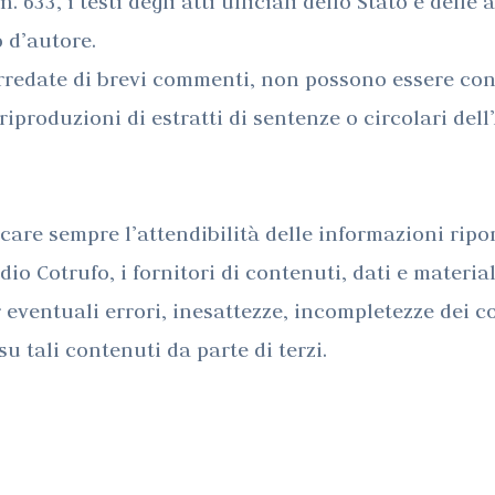
n. 633, i testi degli atti ufficiali dello Stato e del
o d’autore.
Debiti
rredate di brevi commenti, non possono essere cons
riproduzioni di estratti di sentenze o circolari del
Tributari
ficare sempre l’attendibilità delle informazioni rip
tudio Cotrufo, i fornitori di contenuti, dati e mater
r eventuali errori, inesattezze, incompletezze dei co
 tali contenuti da parte di terzi.