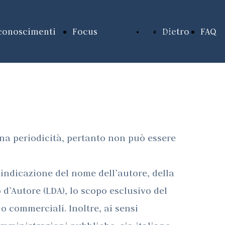
conoscimenti
Focus
Dietro
FAQ
Contattaci
Il Sole 24
Pubblicazioni
la Toga
Ore - 2025
Sentenze
-
una periodicità, pertanto non può essere
Il Sole 24
Unisciti a noi
Ultimo
'indicazione del nome dell’autore, della
Ore - 2024
libro
o d’Autore (LDA), lo scopo esclusivo del
o o commerciali. Inoltre, ai sensi
Il Sole 24
dell'Avv.