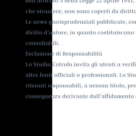
dell’articolo 5 della Legge 22 aprile 1941, 
che straniere, non sono coperti da diritt
Le news giurisprudenziali pubblicate, co
diritto d’autore, in quanto costituiscono 
consultabili.
Esclusione di Responsabilità
Lo Studio Cotrufo invita gli utenti a veri
altre fonti ufficiali o professionali. Lo S
ritenuti responsabili, a nessun titolo, pe
conseguenza derivante dall’affidamento su