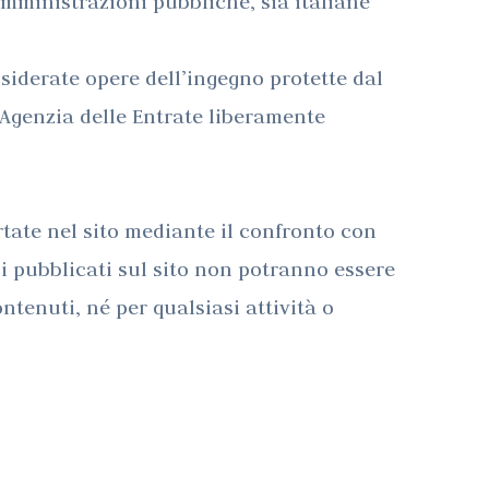
le amministrazioni pubbliche, sia italiane
Ore - 2023
Cotrufo
iderate opere dell’ingegno protette dal
l’Agenzia delle Entrate liberamente
Il Sole 24
Ore - 2022
ortate nel sito mediante il confronto con
iali pubblicati sul sito non potranno essere
Il Sole 24
ntenuti, né per qualsiasi attività o
Ore - 2021
Il Sole 24